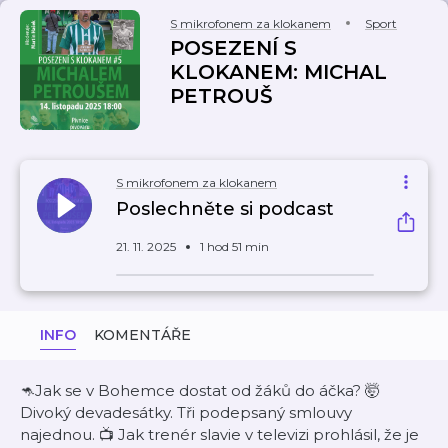
S mikrofonem za klokanem
Sport
POSEZENÍ S
KLOKANEM: MICHAL
PETROUŠ
S mikrofonem za klokanem
Poslechněte si podcast
21. 11. 2025
1 hod 51 min
INFO
KOMENTÁŘE
🦘Jak se v Bohemce dostat od žáků do áčka? 🤯
Divoký devadesátky. Tři podepsaný smlouvy
najednou. 📺 Jak trenér slavie v televizi prohlásil, že je