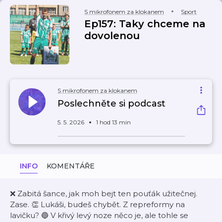
S mikrofonem za klokanem
Sport
Ep157: Taky chceme na
dovolenou
S mikrofonem za klokanem
Poslechněte si podcast
5. 5. 2026
1 hod 13 min
INFO
KOMENTÁŘE
❌ Zabitá šance, jak moh bejt ten pouťák užitečnej.
Zase. 👏 Lukáši, budeš chybět. Z repreformy na
lavičku? 🔵 V křivý levý noze něco je, ale tohle se