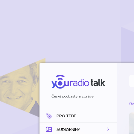
České podcasty a zprávy
Úv
PRO TEBE
AUDIOKNIHY