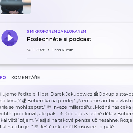
S MIKROFONEM ZA KLOKANEM
Poslechněte si podcast
30. 1. 2026
1 hod 41 min
NFO
KOMENTÁŘE
ilujeme ředitele! Host: Darek Jakubowicz 🏟️Odkup a stavba:
se kecaj? 💰 Bohemka na prodej? „Nemáme ambice vlastnit a 
nia se mohl zeptat.“ 💸 Invaze miliardářů: „Možná nás čeká pá
chtěl prodloužit, ale pak... ⚜️ Kdo a jak vlastně dělá v Bohe
kal větší zájem, Vlasij si na takové peníze už nesáhne. Rozj
tikl na trhu je...“ 🍺 Ještě rok a půl Krušovice... a pak?