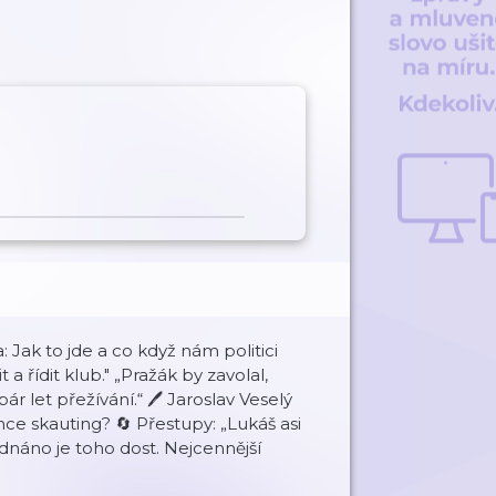
 Jak to jde a co když nám politici
řídit klub." „Pražák by zavolal,
r let přežívání.“ 🖊️ Jaroslav Veselý
mce skauting? 🔄 Přestupy: „Lukáš asi
ednáno je toho dost. Nejcennější