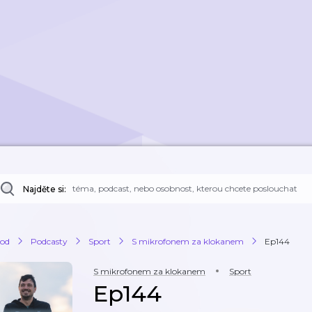
Najděte si:
od
Podcasty
Sport
S mikrofonem za klokanem
Ep144
S mikrofonem za klokanem
Sport
Ep144