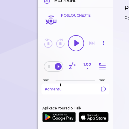
MŮJ PROFIL
P
POSLOUCHEJTE
P
1.00
×
00:00
00:00
Komentuj
Aplikace Youradio Talk