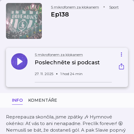
S mikrofonem za klokanem
Sport
Ep138
S mikrofonem za klokanem
Poslechněte si podcast
27. 11. 2025
1 hod 24 min
INFO
KOMENTÁŘE
Reprepauza skončila, jsme zpátky 🎶 Hymnové
okénko: Ať vás to ani nenapadne. Preclík forever! 🤬
Nemusíš se bát, že dostaneš gól. A pak Slavie poprvý