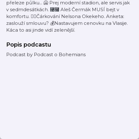
přeleze půlku... 🥶 Prej moderní stadion, ale servis jak
v sedmdesátkách. ⿤⿧ Aleš Čermák MUSÍ bejt v
komfortu. 👆🏾Čárkování Nelsona Okekeho. Anketa:
zaslouží smlouvu? 💰Nastavujem cenovku na Vlasije.
Káca to asi jinde vidí zelenější.
Popis podcastu
Podcast by Podcast o Bohemians