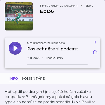
S mikrofonem za klokanem
Sport
Ep136
S mikrofonem za klokanem
Poslechněte si podcast
7. 11. 2025
1 hod 29 min
INFO
KOMENTÁŘE
Hořkej díl po drsnym říjnu a ještě horšim začátku
listopadu 🤏Bráníš golemy a pak ti dá góla hlavou
týpek, co nemůže na přední sedadlo. 🌬Na Bouli se