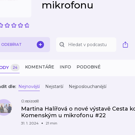
mikrofonu
ODEBÍRAT
KOMENTÁŘE
INFO
PODOBNÉ
ZODY
24
dit dle:
Nejnovější
Nejstarší
Nejposlouchanější
O epizodě
Martina Halířová o nové výstavě Cesta ko
Komenským u mikrofonu #22
31. 1. 2024
21 min