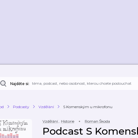
Najděte si:
od
Podcasty
Vzdělání
S Komenským u mikrofonu
Vzdělání
,
Historie
Roman Škoda
Podcast S Komen