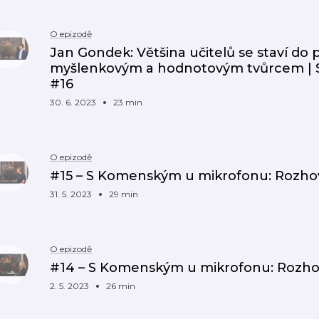
O epizodě
Jan Gondek: Většina učitelů se staví do po
myšlenkovým a hodnotovým tvůrcem |
#16
30. 6. 2023
23 min
O epizodě
#15 – S Komenským u mikrofonu: Rozho
31. 5. 2023
29 min
O epizodě
#14 – S Komenským u mikrofonu: Rozho
2. 5. 2023
26 min