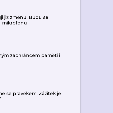
 již změnu. Budu se
 mikrofonu
 mým zachráncem paměti i
 se pravěkem. Zážitek je
7