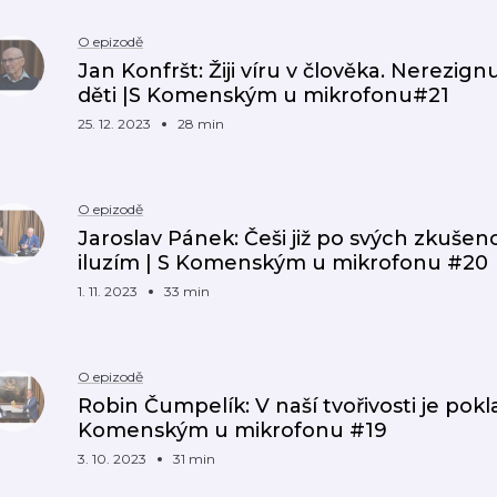
O epizodě
Jan Konfršt: Žiji víru v člověka. Nerezig
děti |S Komenským u mikrofonu#21
25. 12. 2023
28 min
O epizodě
Jaroslav Pánek: Češi již po svých zkušen
iluzím | S Komenským u mikrofonu #20
1. 11. 2023
33 min
O epizodě
Robin Čumpelík: V naší tvořivosti je pokla
Komenským u mikrofonu #19
3. 10. 2023
31 min