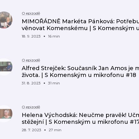
O epizodě
MIMOŘÁDNĚ Markéta Pánková: Potřebuji
věnovat Komenskému | S Komenským u
18. 9. 2023
16 min
O epizodě
Alfred Strejček: Současník Jan Amos je
života. | S Komenským u mikrofonu #18
31. 8. 2023
31 min
O epizodě
Helena Východská: Neučme pravěk! Učme
stěžejní | S Komenským u mikrofonu #1
28. 7. 2023
27 min