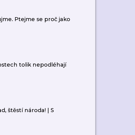
nujme. Ptejme se proč jako
ostech tolik nepodléhají
d, štěstí národa! | S