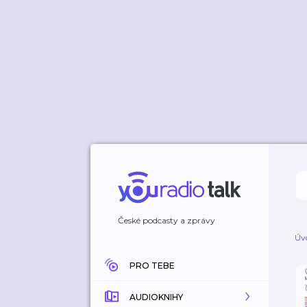
České podcasty a zprávy
Úv
PRO TEBE
AUDIOKNIHY