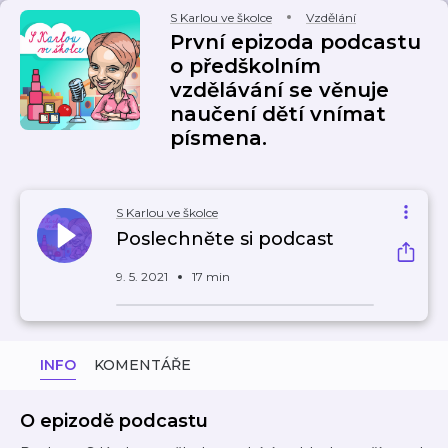
S Karlou ve školce
Vzdělání
První epizoda podcastu
o předškolním
vzdělávání se věnuje
naučení dětí vnímat
písmena.
S Karlou ve školce
Poslechněte si podcast
9. 5. 2021
17 min
INFO
KOMENTÁŘE
O epizodě podcastu