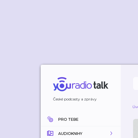
České podcasty a zprávy
Úv
PRO TEBE
AUDIOKNIHY