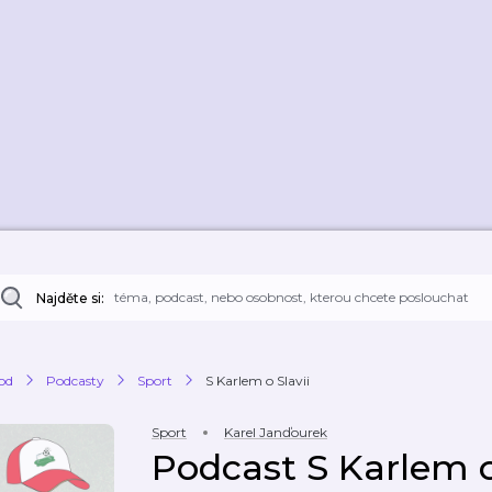
Najděte si:
od
Podcasty
Sport
S Karlem o Slavii
Sport
Karel Janďourek
Podcast S Karlem o