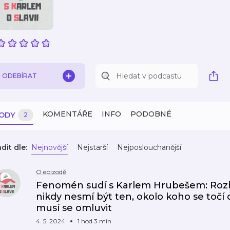
ODEBÍRAT
KOMENTÁŘE
INFO
PODOBNÉ
ZODY
2
dit dle:
Nejnovější
Nejstarší
Nejposlouchanější
O epizodě
Fenomén sudí s Karlem Hrubešem: Rozhod
nikdy nesmí být ten, okolo koho se točí
musí se omluvit
4. 5. 2024
1 hod 3 min