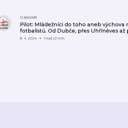
O epizodě
Pilot: Mládežníci do toho aneb výchov
fotbalistů. Od Dubče, přes Uhříněves až p
8. 4. 2024
1 hod 22 min
ZPĚT