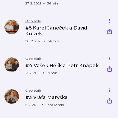
27. 2. 2021
36 min
O epizodě
#5 Karel Janeček a David
Knížek
20. 2. 2021
54 min
O epizodě
#4 Vašek Bělík a Petr Knápek
13. 2. 2021
59 min
O epizodě
#3 Vráťa Maryška
6. 2. 2021
1 hod 12 min