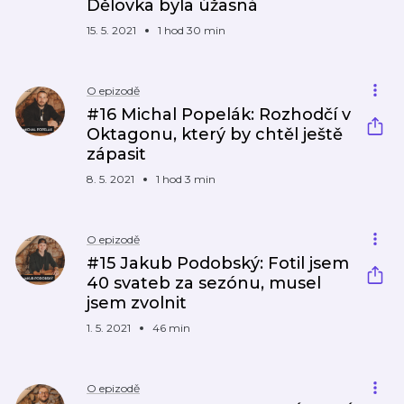
Dělovka byla úžasná
15. 5. 2021
1 hod 30 min
O epizodě
#16 Michal Popelák: Rozhodčí v
Oktagonu, který by chtěl ještě
zápasit
8. 5. 2021
1 hod 3 min
O epizodě
#15 Jakub Podobský: Fotil jsem
40 svateb za sezónu, musel
jsem zvolnit
1. 5. 2021
46 min
O epizodě