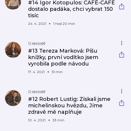
#14 Igor Kotopulos: CAFÉ-CAFÉ
dostalo padáka, chci vybrat 150
tisíc
24. 4. 2021
1 hod 20 min
O epizodě
#13 Tereza Marková: Píšu
knížky, první vodítko jsem
vyrobila podle návodu
17. 4. 2021
51 min
O epizodě
#12 Robert Lustig: Získali jsme
michelinskou hvězdu, Jíme
zdravě mě naplňuje
10. 4. 2021
53 min