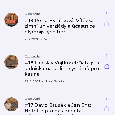
O epizodě
#19 Petra Hynčicová: Vítězka
zimní univerziády a účastnice
olympijských her
7. 6. 2021
52 min
O epizodě
#18 Ladislav Vojtko: cbData jsou
jednička na poli IT systémů pro
kasina
22. 5. 2021
1 hod 19 min
O epizodě
#17 David Brusák a Jan Ent:
Hotel je pro nás priorita,