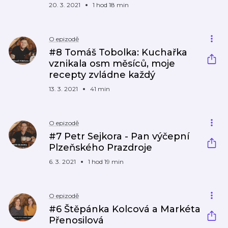
20. 3. 2021
1 hod 18 min
O epizodě
#8 Tomáš Tobolka: Kuchařka
vznikala osm měsíců, moje
recepty zvládne každý
13. 3. 2021
41 min
O epizodě
#7 Petr Sejkora - Pan výčepní
Plzeňského Prazdroje
6. 3. 2021
1 hod 19 min
O epizodě
#6 Štěpánka Kolcová a Markéta
Přenosilová