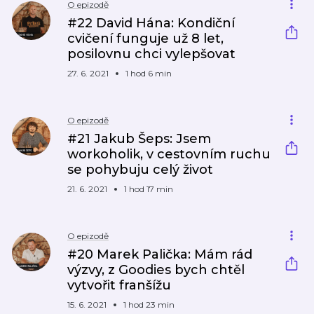
O epizodě
#22 David Hána: Kondiční
cvičení funguje už 8 let,
posilovnu chci vylepšovat
27. 6. 2021
1 hod 6 min
O epizodě
#21 Jakub Šeps: Jsem
workoholik, v cestovním ruchu
se pohybuju celý život
21. 6. 2021
1 hod 17 min
O epizodě
#20 Marek Palička: Mám rád
výzvy, z Goodies bych chtěl
vytvořit franšížu
15. 6. 2021
1 hod 23 min