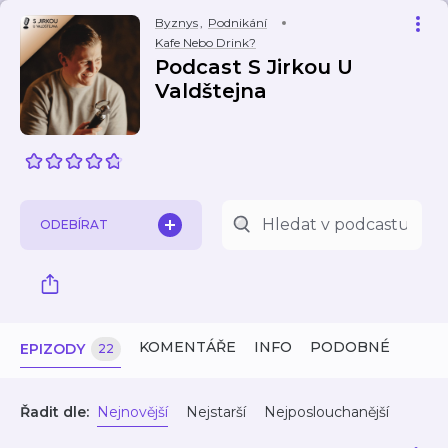
Byznys
,
Podnikání
Kafe Nebo Drink?
Podcast S Jirkou U
Valdštejna
ODEBÍRAT
KOMENTÁŘE
INFO
PODOBNÉ
EPIZODY
22
Řadit dle:
Nejnovější
Nejstarší
Nejposlouchanější