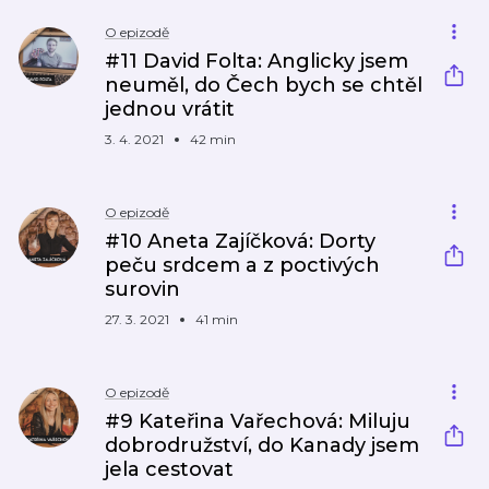
O epizodě
#11 David Folta: Anglicky jsem
neuměl, do Čech bych se chtěl
jednou vrátit
3. 4. 2021
42 min
O epizodě
#10 Aneta Zajíčková: Dorty
peču srdcem a z poctivých
surovin
27. 3. 2021
41 min
O epizodě
#9 Kateřina Vařechová: Miluju
dobrodružství, do Kanady jsem
jela cestovat