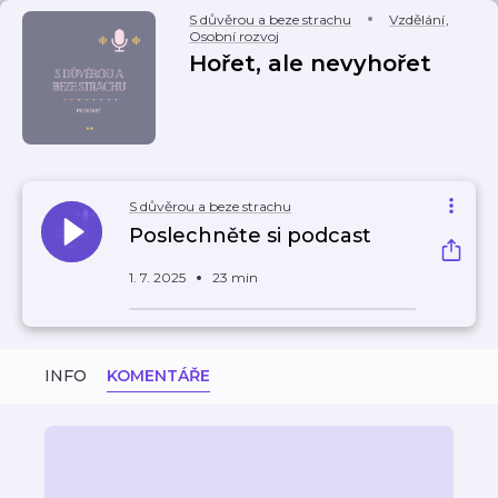
S důvěrou a beze strachu
Vzdělání
,
Osobní rozvoj
Hořet, ale nevyhořet
S důvěrou a beze strachu
Poslechněte si podcast
1. 7. 2025
23 min
INFO
KOMENTÁŘE