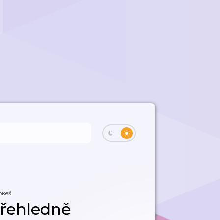
okeš
přehledně