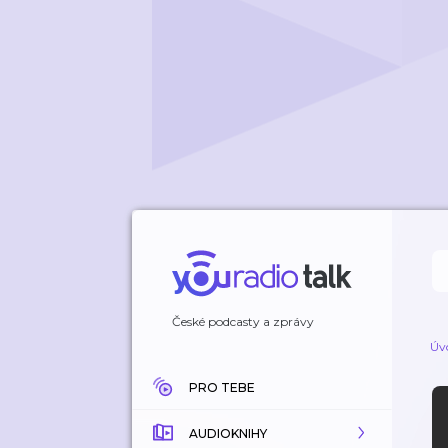
České podcasty a zprávy
Úv
PRO TEBE
AUDIOKNIHY