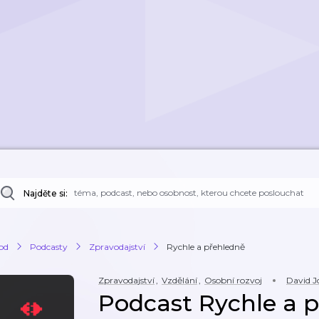
Najděte si:
od
Podcasty
Zpravodajství
Rychle a přehledně
Zpravodajství
,
Vzdělání
,
Osobní rozvoj
David J
Podcast Rychle a 