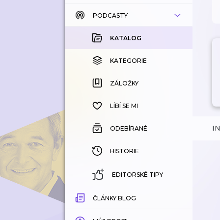
PODCASTY
KATALOG
KOUPENÉ
KATALOG
KATEGORIE
KATEGORIE
ZÁLOŽKY
ZÁLOŽKY
HISTORIE
LÍBÍ SE MI
I
ODEBÍRANÉ
HISTORIE
EDITORSKÉ TIPY
ČLÁNKY BLOG