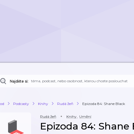
Najděte si:
od
Podcasty
Knihy
Rudá žeň
Epizoda 84: Shane Black
Rudá žeň
Knihy
,
Umění
Epizoda 84: Shane 