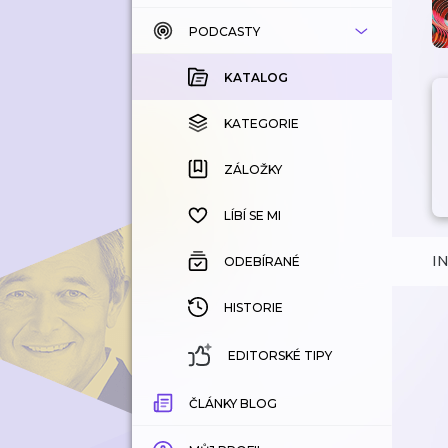
PODCASTY
KATALOG
KOUPENÉ
KATALOG
KATEGORIE
KATEGORIE
ZÁLOŽKY
ZÁLOŽKY
HISTORIE
LÍBÍ SE MI
I
ODEBÍRANÉ
HISTORIE
EDITORSKÉ TIPY
ČLÁNKY BLOG