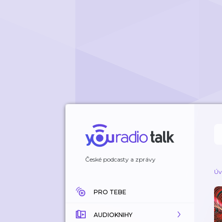
České podcasty a zprávy
Úv
PRO TEBE
AUDIOKNIHY