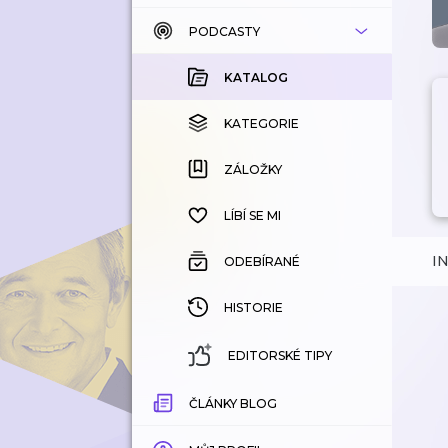
PODCASTY
KATALOG
KOUPENÉ
KATALOG
KATEGORIE
KATEGORIE
ZÁLOŽKY
ZÁLOŽKY
HISTORIE
LÍBÍ SE MI
I
ODEBÍRANÉ
HISTORIE
EDITORSKÉ TIPY
ČLÁNKY BLOG