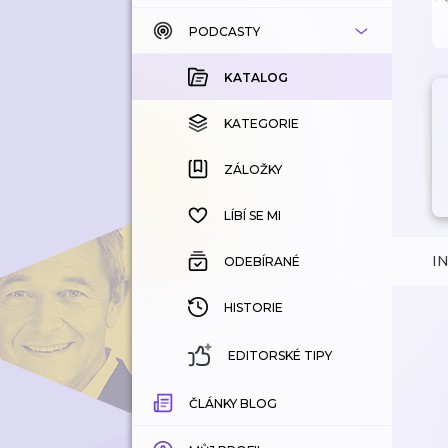
PODCASTY
KATALOG
KOUPENÉ
KATALOG
KATEGORIE
KATEGORIE
ZÁLOŽKY
ZÁLOŽKY
HISTORIE
LÍBÍ SE MI
I
ODEBÍRANÉ
HISTORIE
EDITORSKÉ TIPY
ČLÁNKY BLOG