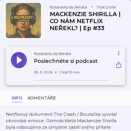
Rozprávky by Renáta
True Crime
MACKENZIE SHIRILLA |
CO NÁM NETFLIX
NEŘEKL? | Ep #33
Rozprávky by Renáta
Poslechněte si podcast
28. 5. 2026
1 hod 13 min
INFO
KOMENTÁŘE
Netflixový dokument The Crash / Bouračka vyvolal
obrovské emoce. Osmnáctiletá Mackenzie Shirilla
byla odsouzena za úmyslné zabití svého přítele