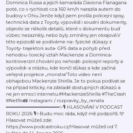
Dominica Russa a jejich kamaráda Daviona Flanagana
poté, co v rychlosti cca 160 km/h narazila autem do
budovy v Ohiu.Jenže když jsem prošla policejní spisy,
technická data z Toyoty, výpovědi i soudní dokumenty,
objevilo se několik detailů, které v dokumentu buď
vůbec nezazněly, nebo byly zmíněny jen okrajově.V
této epizodě se podíváme na:• fyzické důkazy z
Toyoty• trajektorii auta• GPS data a pohyb před
nehodou• toxický vztah Mackenzie a Dominica•
kontroverzní chování po nehodě• policejní reporty a
výpovědi• a otázku, kde končí důkaz a kde začíná
veřejná projekce „monstra“Toto video není
obhajobou Mackenzie Shirilla. Je to pokus podívat se
na případ kriticky, na základě dostupných důkazů a
ne jen emocí internetu.#MackenzieShirilla #TheCrash
#Netflix📸 Instagram: / rozpravky_by_renata
━━━━━━━━━━━━━━━━━━━━✨🎙️ HLASOVÁNÍ V PODCAST
ROKU 2026 🎙️✨Budu moc ráda, když mě podpoříš. 🩷
Hlasovat můžeš zde:
https://www.podcastroku.cz/Hlasovat můžeš od 7.