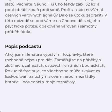
států. Pachatel Seung Hui Cho tehdy zabil 32 lidí a
poté obrátil zbraň proti sobě. Proč si nikdo nevšímal
děsivých varovných signálů? Dalo se útoku zabránit? V
této epizodě se podíváme na Choovo dětství, jeho
psychické potíže, opakovaná varování i samotný
průběh útoku.
Popis podcastu
Ahoj, jsem Renáta a vyprávím Rozprávky, které
rozhodně nejsou pro děti. Zaměřuji se na příběhy o
zločinech, záhadách, osudech i vnitřních bouračkách.
Pokud tě fascinuje, co všechno se může skrývat za
lidskou tváří, za tichým slovem nebo mezi řádky
historie… poslechni si moje rozprávky.