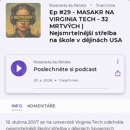
Rozprávky by Renáta
True Crime
Ep #29 - MASAKR NA
VIRGINIA TECH - 32
MRTVÝCH |
Nejsmrtelnější střelba
na škole v dějinách USA
Rozprávky by Renáta
Poslechněte si podcast
23. 4. 2026
1 hod 3 min
INFO
KOMENTÁŘE
16. dubna 2007 se na univerzitě Virginia Tech odehrála
nejsmrtelnější školní střelba v dějinách Spojených