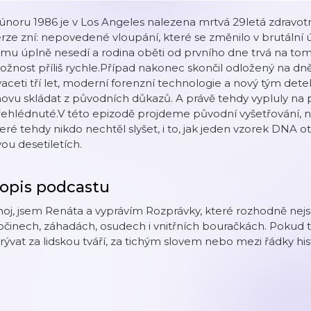
únoru 1986 je v Los Angeles nalezena mrtvá 29letá zdravotní
rze zní: nepovedené vloupání, které se změnilo v brutální 
mu úplně nesedí a rodina oběti od prvního dne trvá na tom, 
žnost příliš rychle.Případ nakonec skončil odložený na dně
aceti tří let, moderní forenzní technologie a nový tým detek
ovu skládat z původních důkazů. A právě tehdy vypluly na p
ehlédnuté.V této epizodě projdeme původní vyšetřování, nes
eré tehdy nikdo nechtěl slyšet, i to, jak jeden vzorek DNA o
ou desetiletích.
opis podcastu
oj, jsem Renáta a vyprávím Rozprávky, které rozhodně nejso
očinech, záhadách, osudech i vnitřních bouračkách. Pokud 
rývat za lidskou tváří, za tichým slovem nebo mezi řádky his