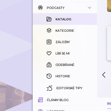
PODCASTY
KATALOG
KOUPENÉ
KATALOG
KATEGORIE
KATEGORIE
ZÁLOŽKY
ZÁLOŽKY
HISTORIE
LÍBÍ SE MI
ODEBÍRANÉ
HISTORIE
EDITORSKÉ TIPY
ČLÁNKY BLOG
I