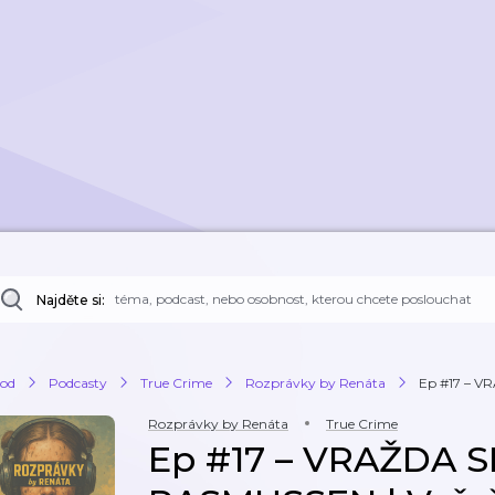
Najděte si:
od
Podcasty
True Crime
Rozprávky by Renáta
Ep #17 – V
Rozprávky by Renáta
True Crime
Ep #17 – VRAŽDA 