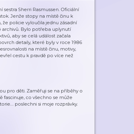
 sestra Sherri Rasmussen. Oficiální
útok. Jenže stopy na místě činu k
že policie vyloučila jednu zásadní
 archivů. Bylo potřeba uplynutí
tivů, aby se celá událost začala
ovrch detaily, které byly v roce 1986
rovnalosti na místě činu, motivy,
tevřel cestu k pravdě po více než
u pro děti. Zaměřuji se na příběhy o
tě fascinuje, co všechno se může
torie… poslechni si moje rozprávky.