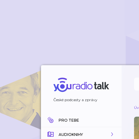
České podcasty a zprávy
Úv
PRO TEBE
AUDIOKNIHY