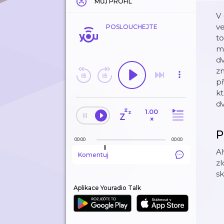
MŮJ PROFIL
V 
ve
POSLOUCHEJTE
to
mo
dv
zn
př
kt
dv
1.00
×
P
00:00
00:00
Ah
Komentuj
zl
sk
Aplikace Youradio Talk