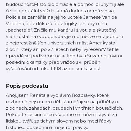
budoucnost.Místo diplomacie a pomoci druhým ji ale
čekala brutální vražda, která dodnes nemá viníka.
Policie se zaměřila na jejího učitele Jamese Van de
Veldeho, bez důkazů, bez logiky, jen aby měla
„pachatele“. Zničila mu kariéru i život, ale skutečný
vrah zůstal na svobodě. Jak je možné, že se v jednom
z nejprestižnějších univerzitních měst Ameriky stal
zločin, který ani po 27 letech nebyl vyřešen?V téhle
epizodě se podíváme na:🔹 kdo byla Suzanne Jovin🔹
poslední okamžiky před vraždou🔹 průběh
vyšetřování od roku 1998 až po současnost
Popis podcastu
Ahoj, jsem Renáta a vyprávím Rozprávky, které
rozhodně nejsou pro děti. Zaměřuji se na příběhy o
zločinech, záhadách, osudech i vnitřních bouračkách.
Pokud tě fascinuje, co všechno se může skrývat za
lidskou tváří, za tichým slovem nebo mezi řádky
historie… poslechni si moje rozprávky.