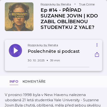
Rozprávky by Renáta
True Crime
Ep #14 - PŘÍPAD
SUZANNE JOVIN | KDO
ZABIL OBLÍBENOU
STUDENTKU Z YALE?
Rozprávky by Renáta
Poslechněte si podcast
30. 10. 2025
39 min
INFO
KOMENTÁŘE
V prosinci 1998 byla v New Havenu nalezena
ubodaná 21 letá studentka Yale University - Suzanne
Jovin.Byla chytrá, oblíbená, měla před sebou skvělou