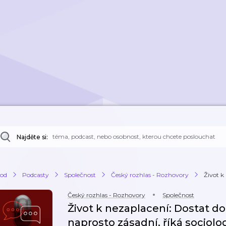
Najděte si:
od
Podcasty
Společnost
Český rozhlas - Rozhovory
Život k
Český rozhlas - Rozhovory
Společnost
Život k nezaplacení: Dostat do
naprosto zásadní, říká sociolog Prokop k refor