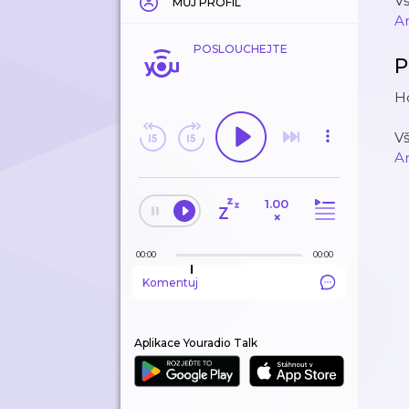
V
MŮJ PROFIL
A
POSLOUCHEJTE
P
Ho
V
A
1.00
×
00:00
00:00
Komentuj
Aplikace Youradio Talk