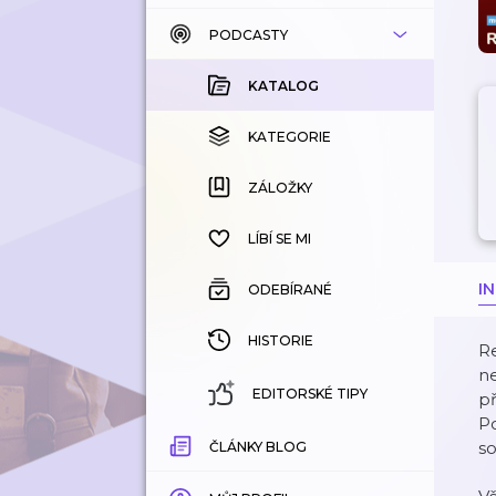
PODCASTY
KATALOG
KOUPENÉ
KATALOG
KATEGORIE
KATEGORIE
ZÁLOŽKY
ZÁLOŽKY
HISTORIE
LÍBÍ SE MI
I
ODEBÍRANÉ
HISTORIE
Re
ne
EDITORSKÉ TIPY
př
P
s
ČLÁNKY BLOG