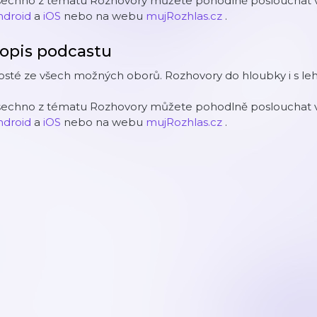
šechno z tématu Rozhovory můžete pohodlně poslouchat v 
ndroid
a
iOS
nebo na webu
mujRozhlas.cz
.
opis podcastu
sté ze všech možných oborů. Rozhovory do hloubky i s leh
šechno z tématu Rozhovory můžete pohodlně poslouchat v 
ndroid
a
iOS
nebo na webu
mujRozhlas.cz
.