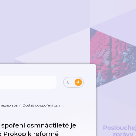
 nezaplacení: Dostat do spoření osm...
 spoření osmnáctileté je
mě