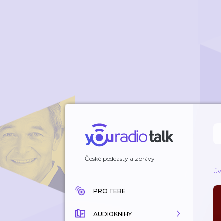
České podcasty a zprávy
Úv
PRO TEBE
AUDIOKNIHY