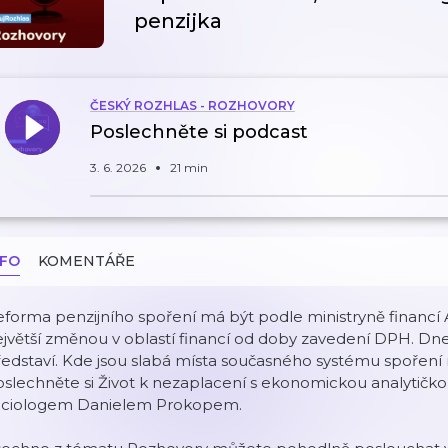
penzijka
ČESKÝ ROZHLAS - ROZHOVORY
Poslechněte si podcast
3. 6. 2026
21 min
NFO
KOMENTÁŘE
forma penzijního spoření má být podle ministryně financí 
jvětší změnou v oblastí financí od doby zavedení DPH. Dn
edstaví. Kde jsou slabá místa současného systému spoření n
oslechněte si Život k nezaplacení s ekonomickou analytič
ociologem Danielem Prokopem.