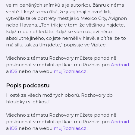
velmi ceněných snímků a je autorkou žánru cinéma
verité. I když sama říká, že ji zajímají hlavně lidi,
vytvořila také portréty měst jako Mexico City, Avignon
nebo Havana. „Ten trik je v tom, že většinou najdete,
když moc nehledáte. Když se vám objeví něco
absolutně jiného, co jste neměli v hlavě, a cítíte, že to
má sílu, tak za tím jdete,“ popisuje ve Vizitce.
Všechno z tématu Rozhovory můžete pohodlně
poslouchat v mobilní aplikaci mujRozhlas pro
Android
a
iOS
nebo na webu
mujRozhlas.cz
.
Popis podcastu
Hosté ze všech možných oborů. Rozhovory do
hloubky i s lehkostí.
Všechno z tématu Rozhovory můžete pohodlně
poslouchat v mobilní aplikaci mujRozhlas pro
Android
a
iOS
nebo na webu
mujRozhlas.cz
.