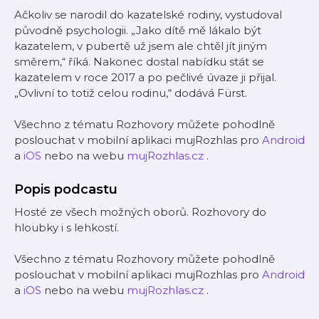
Ačkoliv se narodil do kazatelské rodiny, vystudoval
původně psychologii. „Jako dítě mě lákalo být
kazatelem, v pubertě už jsem ale chtěl jít jiným
směrem,“ říká. Nakonec dostal nabídku stát se
kazatelem v roce 2017 a po pečlivé úvaze ji přijal.
„Ovlivní to totiž celou rodinu,“ dodává Fürst.
Všechno z tématu Rozhovory můžete pohodlně
poslouchat v mobilní aplikaci mujRozhlas pro
Android
a
iOS
nebo na webu
mujRozhlas.cz
.
Popis podcastu
Hosté ze všech možných oborů. Rozhovory do
hloubky i s lehkostí.
Všechno z tématu Rozhovory můžete pohodlně
poslouchat v mobilní aplikaci mujRozhlas pro
Android
a
iOS
nebo na webu
mujRozhlas.cz
.