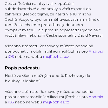
Česka. Řečníci na ní vyzvali k opuštění
subdodavatelské ekonomiky a větší expanzi do
zahraničí. „Nepočítejme, že náš trh je 10 milionů
Čechů. Vždycky bychom měli uvažovat minimálně o
tom, že se chceme prosadit na jednotném
evropském trhu – ale proč se neprosadit i globálně?“
vyzývá hlavní ekonom České spořitelny David Navrátil.
Všechno z tématu Rozhovory můžete pohodlně
poslouchat v mobilní aplikaci mujRozhlas pro
Android
a
iOS
nebo na webu
mujRozhlas.cz
.
Popis podcastu
Hosté ze všech možných oborů. Rozhovory do
hloubky i s lehkostí.
Všechno z tématu Rozhovory můžete pohodlně
poslouchat v mobilní aplikaci mujRozhlas pro
Android
a
iOS
nebo na webu
mujRozhlas.cz
.