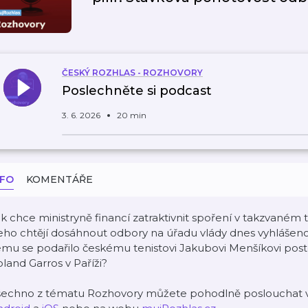
ČESKÝ ROZHLAS - ROZHOVORY
Poslechněte si podcast
3. 6. 2026
20 min
NFO
KOMENTÁŘE
k chce ministryně financí zatraktivnit spoření v takzvaném
ho chtějí dosáhnout odbory na úřadu vlády dnes vyhlášeno
mu se podařilo českému tenistovi Jakubovi Menšíkovi post
land Garros v Paříži?
šechno z tématu Rozhovory můžete pohodlně poslouchat v 