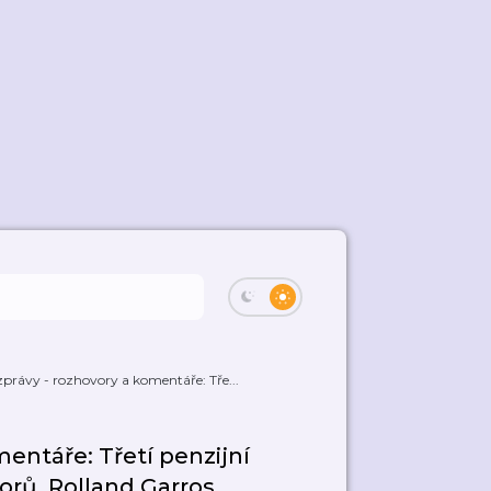
zprávy - rozhovory a komentáře: Tře...
mentáře: Třetí penzijní
orů. Rolland Garros