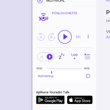
A
MŮJ PROFIL
P
POSLOUCHEJTE
Ho
V
A
1.00
×
00:00
00:00
Komentuj
Aplikace Youradio Talk