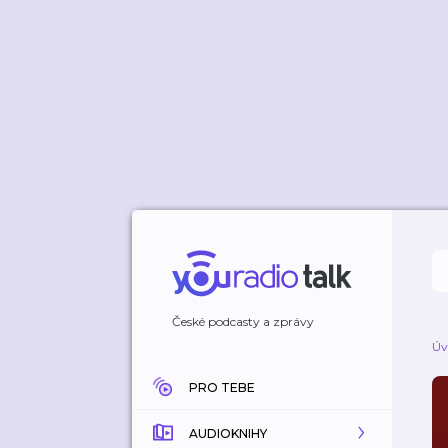
České podcasty a zprávy
Úv
PRO TEBE
AUDIOKNIHY