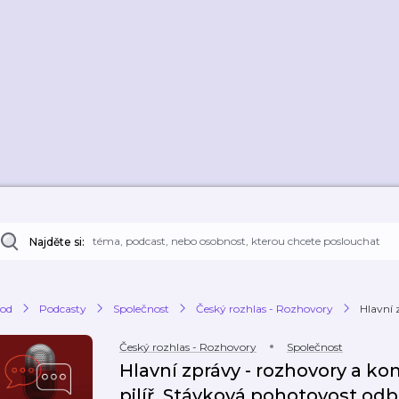
Najděte si:
od
Podcasty
Společnost
Český rozhlas - Rozhovory
Hlavní 
Český rozhlas - Rozhovory
Společnost
Hlavní zprávy - rozhovory a ko
pilíř. Stávková pohotovost odb