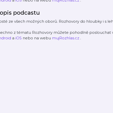
ndroid
a
iOS
nebo na webu
mujRozhlas.cz
.
opis podcastu
sté ze všech možných oborů. Rozhovory do hloubky i s leh
šechno z tématu Rozhovory můžete pohodlně poslouchat v 
ndroid
a
iOS
nebo na webu
mujRozhlas.cz
.