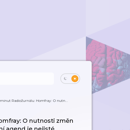
minut Radiožurnálu: Homfray: O nutn...
omfray: O nutnosti změn
í agend je nejisté