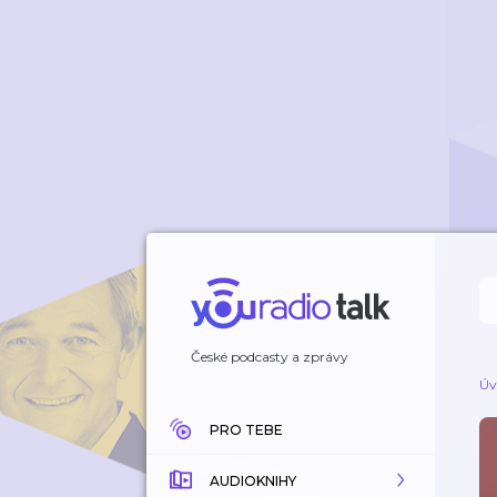
České podcasty a zprávy
Úv
PRO TEBE
AUDIOKNIHY