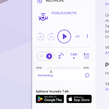
MŮJ PROFIL
A
POSLOUCHEJTE
Od
mi
Ja
ba
O
V
A
1.00
×
P
00:00
00:00
Ho
Komentuj
V
A
Aplikace Youradio Talk