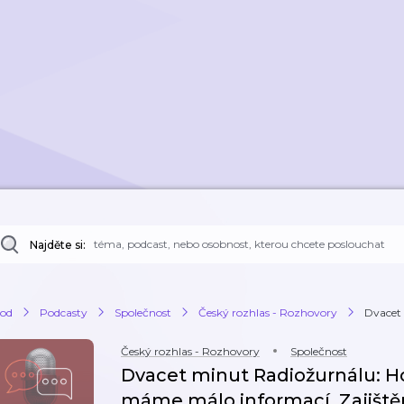
Najděte si:
od
Podcasty
Společnost
Český rozhlas - Rozhovory
Dvacet 
Český rozhlas - Rozhovory
Společnost
Dvacet minut Radiožurnálu: H
máme málo informací. Zajištěn