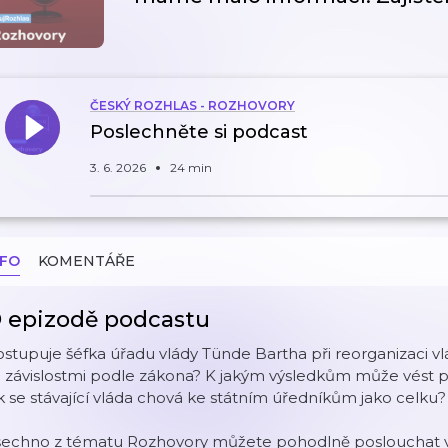
ČESKÝ ROZHLAS - ROZHOVORY
Poslechněte si podcast
3. 6. 2026
24 min
NFO
KOMENTÁŘE
 epizodě podcastu
stupuje šéfka úřadu vlády Tünde Bartha při reorganizaci vl
 závislostmi podle zákona? K jakým výsledkům může vést p
k se stávající vláda chová ke státním úředníkům jako celk
šechno z tématu Rozhovory můžete pohodlně poslouchat v 