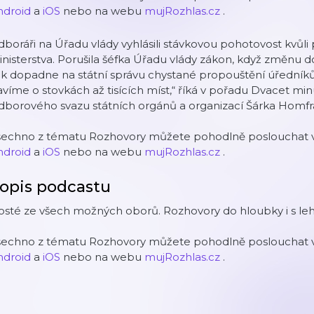
ndroid
a
iOS
nebo na webu
mujRozhlas.cz
.
boráři na Úřadu vlády vyhlásili stávkovou pohotovost kvůl
nisterstva. Porušila šéfka Úřadu vlády zákon, když změnu
k dopadne na státní správu chystané propouštění úředníků
víme o stovkách až tisících míst,“ říká v pořadu Dvacet m
dborového svazu státních orgánů a organizací Šárka Homfr
šechno z tématu Rozhovory můžete pohodlně poslouchat v 
ndroid
a
iOS
nebo na webu
mujRozhlas.cz
.
opis podcastu
sté ze všech možných oborů. Rozhovory do hloubky i s leh
šechno z tématu Rozhovory můžete pohodlně poslouchat v 
ndroid
a
iOS
nebo na webu
mujRozhlas.cz
.