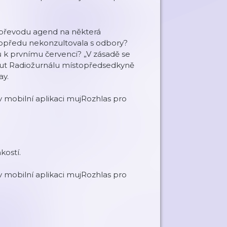
i převodu agend na některá
 dopředu nekonzultovala s odbory?
 k prvnímu červenci? „V zásadě se
inut Radiožurnálu místopředsedkyně
ay.
mobilní aplikaci mujRozhlas pro
kostí.
mobilní aplikaci mujRozhlas pro