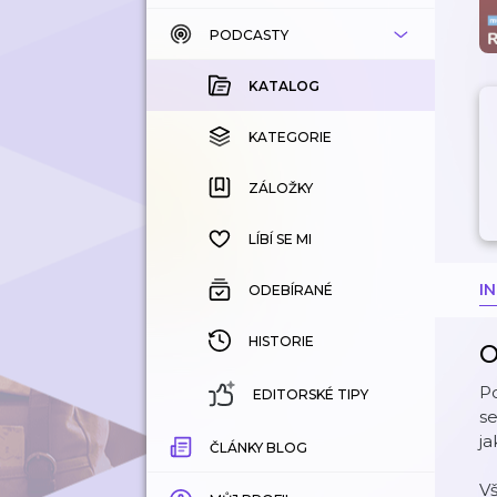
PODCASTY
KATALOG
KOUPENÉ
KATALOG
KATEGORIE
KATEGORIE
ZÁLOŽKY
ZÁLOŽKY
HISTORIE
LÍBÍ SE MI
I
ODEBÍRANÉ
HISTORIE
O
Po
EDITORSKÉ TIPY
se
ja
ČLÁNKY BLOG
V