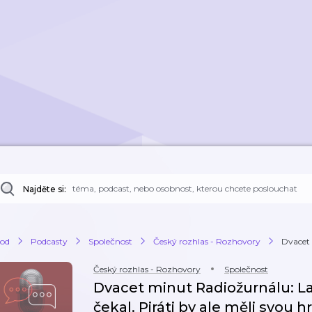
Najděte si:
od
Podcasty
Společnost
Český rozhlas - Rozhovory
Dvacet 
Český rozhlas - Rozhovory
Společnost
Dvacet minut Radiožurnálu: L
čekal. Piráti by ale měli svou hr