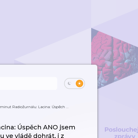
minut Radiožurnálu: Lacina: Úspěch ...
acina: Úspěch ANO jsem
u ve vládě dohrát, i z