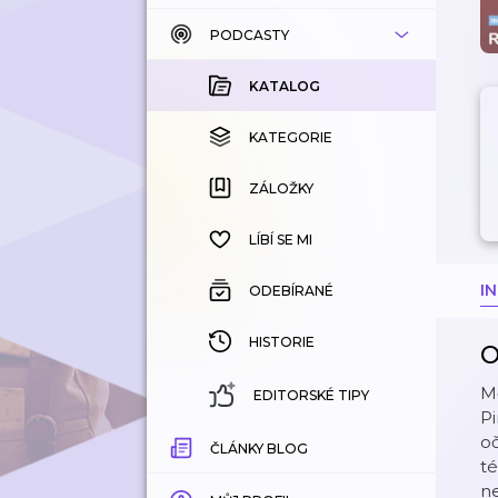
PODCASTY
KATALOG
KOUPENÉ
KATALOG
KATEGORIE
KATEGORIE
ZÁLOŽKY
ZÁLOŽKY
HISTORIE
LÍBÍ SE MI
I
ODEBÍRANÉ
HISTORIE
O
Mě
EDITORSKÉ TIPY
Pi
oč
ČLÁNKY BLOG
t
n