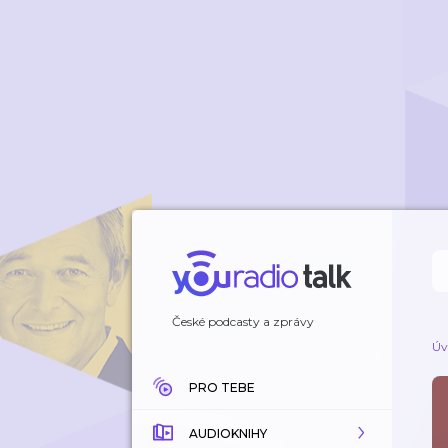
České podcasty a zprávy
Úv
PRO TEBE
AUDIOKNIHY