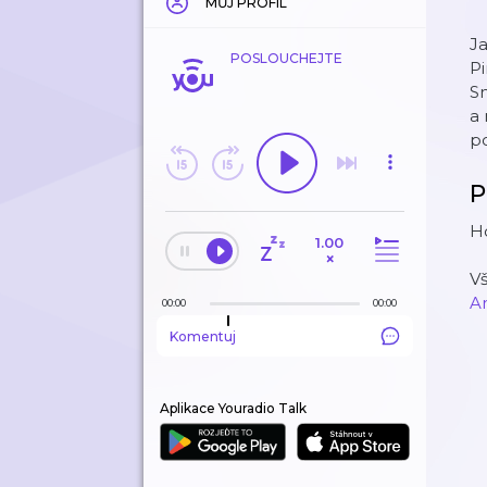
MŮJ PROFIL
J
POSLOUCHEJTE
Pi
Sn
a
po
P
Ho
1.00
×
V
A
00:00
00:00
Komentuj
Aplikace Youradio Talk