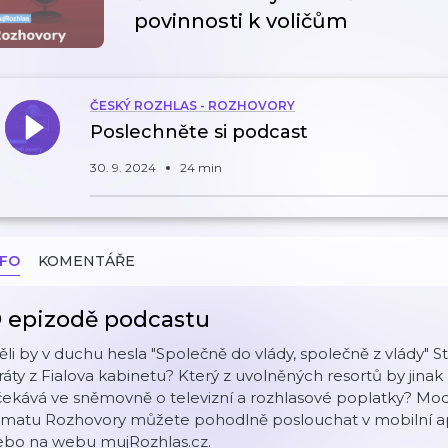
povinnosti k voličům
ČESKÝ ROZHLAS - ROZHOVORY
Poslechněte si podcast
30. 9. 2024
24 min
NFO
KOMENTÁŘE
 epizodě podcastu
li by v duchu hesla "Společně do vlády, společně z vlády" Sta
ráty z Fialova kabinetu? Který z uvolněných resortů by jin
ekává ve sněmovně o televizní a rozhlasové poplatky? Mod
ématu Rozhovory můžete pohodlně poslouchat v mobilní apl
ebo na webu mujRozhlas.cz.