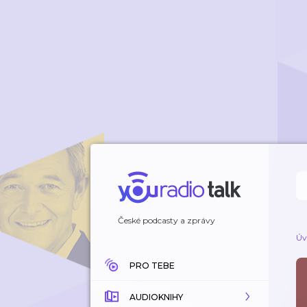
České podcasty a zprávy
Úv
PRO TEBE
AUDIOKNIHY