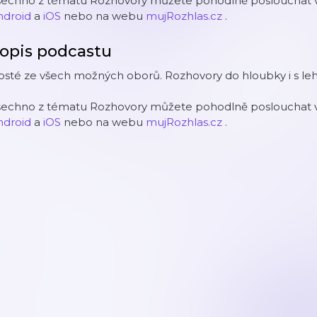
šechno z tématu Rozhovory můžete pohodlně poslouchat v 
ndroid
a
iOS
nebo na webu
mujRozhlas.cz
.
opis podcastu
sté ze všech možných oborů. Rozhovory do hloubky i s leh
šechno z tématu Rozhovory můžete pohodlně poslouchat v 
ndroid
a
iOS
nebo na webu
mujRozhlas.cz
.