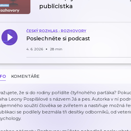
publicistka
ČESKÝ ROZHLAS - ROZHOVORY
Poslechněte si podcast
4. 6. 2026
28 min
NFO
KOMENTÁŘE
ažujete, že si do rodiny pořídíte čtyřnohého parťáka? Pok
iha Leony Pospíšilové s názvem Já a pes. Autorka v ní pod
ájemného soužití člověka se zvířetem a nastiňuje možná ře
blikaci se podílely bezmála tři desítky odborníků, od veter
sychology.