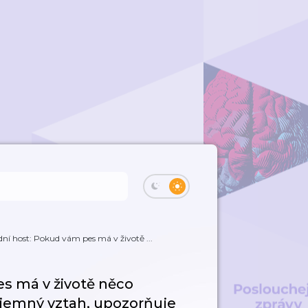
ní host: Pokud vám pes má v životě ...
s má v životě něco
zájemný vztah, upozorňuje