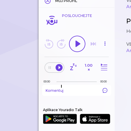
V
MŮJ PROFIL
A
POSLOUCHEJTE
P
Ho
V
A
1.00
×
00:00
00:00
Komentuj
Aplikace Youradio Talk