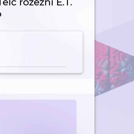
lč rozezní E.T.
p