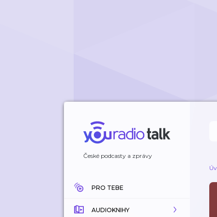
České podcasty a zprávy
Úv
PRO TEBE
AUDIOKNIHY