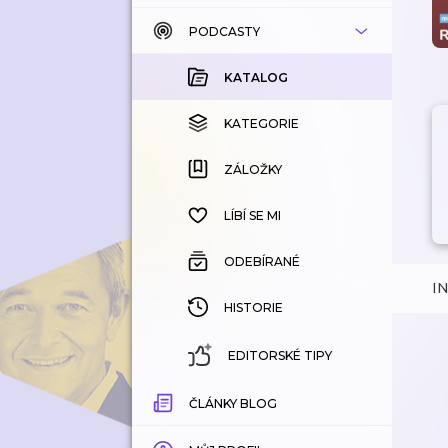
PODCASTY
KATALOG
KOUPENÉ
KATALOG
KATEGORIE
KATEGORIE
ZÁLOŽKY
ZÁLOŽKY
HISTORIE
LÍBÍ SE MI
ODEBÍRANÉ
I
HISTORIE
EDITORSKÉ TIPY
ČLÁNKY BLOG