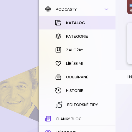
PODCASTY
KATALOG
KOUPENÉ
KATALOG
KATEGORIE
KATEGORIE
ZÁLOŽKY
ZÁLOŽKY
HISTORIE
LÍBÍ SE MI
I
ODEBÍRANÉ
HISTORIE
EDITORSKÉ TIPY
ČLÁNKY BLOG