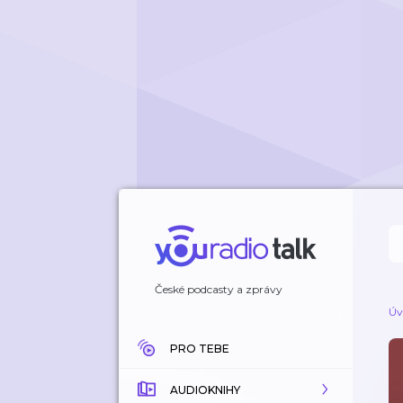
České podcasty a zprávy
Úv
PRO TEBE
AUDIOKNIHY