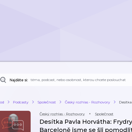
Najděte si:
od
Podcasty
Společnost
Český rozhlas - Rozhovory
Desítka
Český rozhlas - Rozhovory
Společnost
Desítka Pavla Horvátha: Frydr
Barceloně jsme se šli pomodli