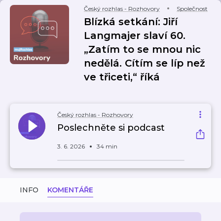
Český rozhlas - Rozhovory
Společnost
Blízká setkání: Jiří
Langmajer slaví 60.
„Zatím to se mnou nic
nedělá. Cítím se líp než
ve třiceti,“ říká
Český rozhlas - Rozhovory
Poslechněte si podcast
3. 6. 2026
34 min
INFO
KOMENTÁŘE