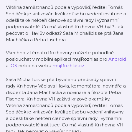
Většina zaměstnanců podala výpověď, ředitel Tomáš
Sedláček je kritizován kvůli způsobu vedení instituce a
odešli také někteří členové správní rady i významní
podporovatelé. Co má vlastně Knihovna VH být? Jak
pečovat o Havlův odkaz? Saša Michailidis se ptá Jana
Macháčka a Petra Fischera.
Všechno z tématu Rozhovory můžete pohodlně
poslouchat v mobilní aplikaci mujRozhlas pro
Android
a
iOS
nebo na webu
mujRozhlas.cz
.
Saša Michailidis se ptá bývalého předsedy správní
rady Knihovny Václava Havla, komentátora, novináře a
disidenta Jana Macháčka a novináře a filozofa Petra
Fischera. Knihovna VH zažívá krizové okamžiky.
Většina zaměstnanců podala výpověď, ředitel Tomáš
Sedláček je kritizován kvůli způsobu vedení knihovny
a odešli také někteří členové správní rady i významní
podporovatelé instituce. Co má vlastně Knihovna VH
být? Jak pečovat o Havlův odkaz?