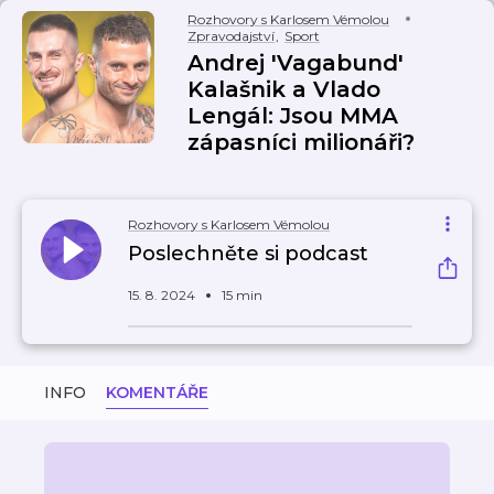
Rozhovory s Karlosem Vémolou
Zpravodajství
,
Sport
Andrej 'Vagabund'
Kalašnik a Vlado
Lengál: Jsou MMA
zápasníci milionáři?
Rozhovory s Karlosem Vémolou
Poslechněte si podcast
15. 8. 2024
15 min
INFO
KOMENTÁŘE