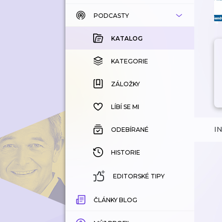
PODCASTY
KATALOG
KOUPENÉ
KATALOG
KATEGORIE
KATEGORIE
ZÁLOŽKY
ZÁLOŽKY
HISTORIE
LÍBÍ SE MI
I
ODEBÍRANÉ
HISTORIE
EDITORSKÉ TIPY
ČLÁNKY BLOG