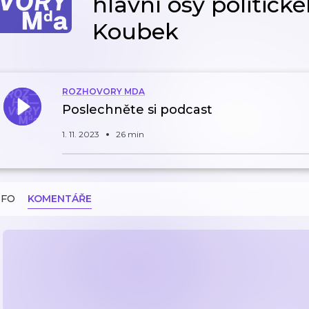
hlavní osy politickéh
Koubek
ROZHOVORY MDA
Poslechněte si podcast
1. 11. 2023
26 min
NFO
KOMENTÁŘE