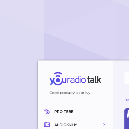
České podcasty a zprávy
Úv
PRO TEBE
AUDIOKNIHY