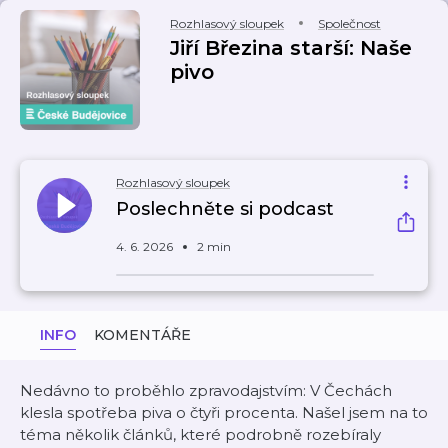
Rozhlasový sloupek
Společnost
Jiří Březina starší: Naše
pivo
Rozhlasový sloupek
Poslechněte si podcast
4. 6. 2026
2 min
INFO
KOMENTÁŘE
Nedávno to proběhlo zpravodajstvím: V Čechách
klesla spotřeba piva o čtyři procenta. Našel jsem na to
téma několik článků, které podrobně rozebíraly