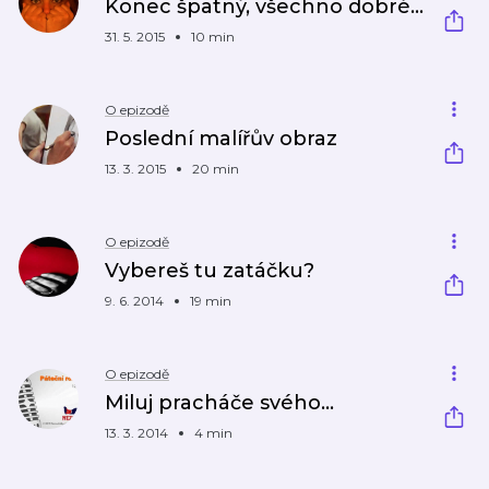
Konec špatný, všechno dobré...
31. 5. 2015
10 min
O epizodě
Poslední malířův obraz
13. 3. 2015
20 min
O epizodě
Vybereš tu zatáčku?
9. 6. 2014
19 min
O epizodě
Miluj pracháče svého...
13. 3. 2014
4 min