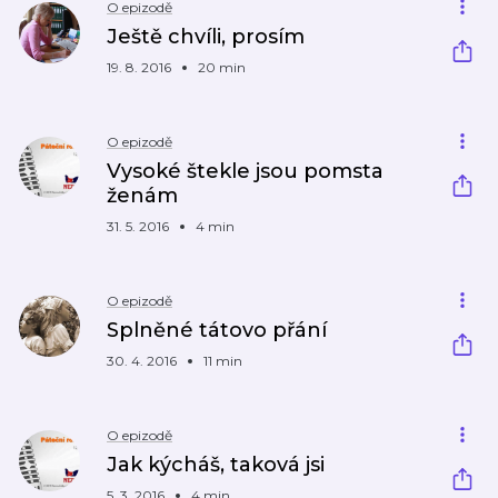
O epizodě
Ještě chvíli, prosím
19. 8. 2016
20 min
O epizodě
Vysoké štekle jsou pomsta
ženám
31. 5. 2016
4 min
O epizodě
Splněné tátovo přání
30. 4. 2016
11 min
O epizodě
Jak kýcháš, taková jsi
5. 3. 2016
4 min