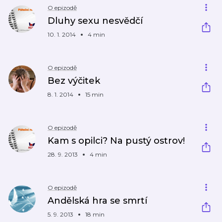
O epizodě
Dluhy sexu nesvědčí
10. 1. 2014
4 min
O epizodě
Bez výčitek
8. 1. 2014
15 min
O epizodě
Kam s opilci? Na pustý ostrov!
28. 9. 2013
4 min
O epizodě
Andělská hra se smrtí
5. 9. 2013
18 min