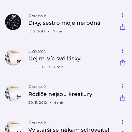
O epizodě
Díky, sestro moje nerodná
13. 2. 2013
19 min
O epizodě
Dej mi víc své lásky...
21. 12. 2012
4 min
O epizodě
Rodiče nejsou kreatury
20. 11. 2012
4 min
O epizodě
Vy starší se někam schovejte!