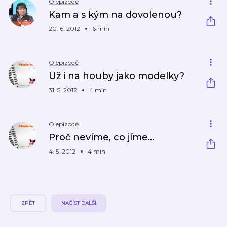
O epizodě
Kam a s kým na dovolenou?
20. 6. 2012
6 min
O epizodě
Už i na houby jako modelky?
31. 5. 2012
4 min
O epizodě
Proč nevíme, co jíme...
4. 5. 2012
4 min
ZPĚT
NAČÍST DALŠÍ