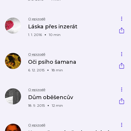
O epizodě
Láska přes inzerát
1. 1. 2016
10 min
O epizodě
Oči psího šamana
6. 12. 2015
18 min
O epizodě
Dům oběšencův
18. 9. 2015
12 min
O epizodě