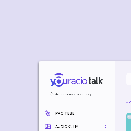
České podcasty a zprávy
Úv
PRO TEBE
AUDIOKNIHY