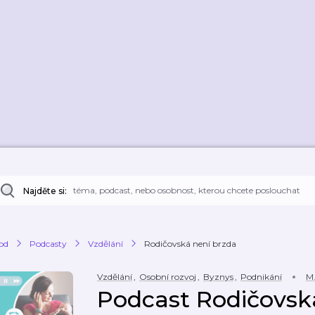
Najděte si:
od
Podcasty
Vzdělání
Rodičovská není brzda
Vzdělání
,
Osobní rozvoj
,
Byznys
,
Podnikání
M.
Podcast Rodičovsk