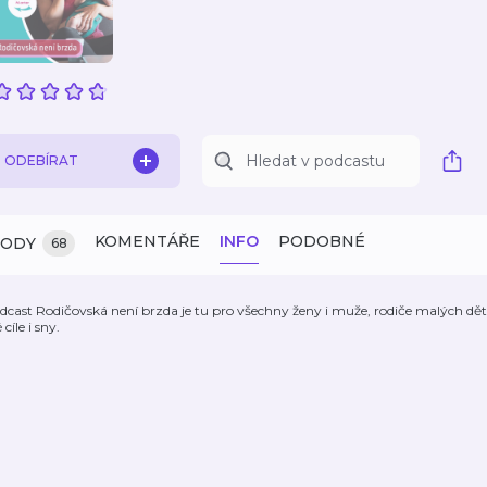
ODEBÍRAT
KOMENTÁŘE
INFO
PODOBNÉ
ZODY
68
dcast Rodičovská není brzda je tu pro všechny ženy i muže, rodiče malých dětí, kt
 cíle i sny.