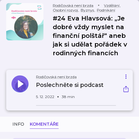
Rodičovská není brzda
Vzdělání
,
Osobní rozvoj
,
Byznys
,
Podnikání
#24 Eva Hlavsová: „Je
dobré vždy myslet na
finanční polštář“ aneb
jak si udělat pořádek v
rodinných financích
Rodičovská není brzda
Poslechněte si podcast
5. 12. 2022
38 min
INFO
KOMENTÁŘE