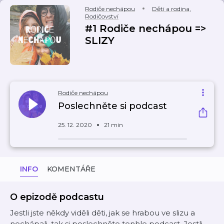
Rodiče nechápou
Děti a rodina
,
Rodičovství
#1 Rodiče nechápou =>
SLIZY
Rodiče nechápou
Poslechněte si podcast
25. 12. 2020
21 min
INFO
KOMENTÁŘE
O epizodě podcastu
Jestli jste někdy viděli děti, jak se hrabou ve slizu a
nechápali, tak si poslechněte tenhle podcast. Jestli