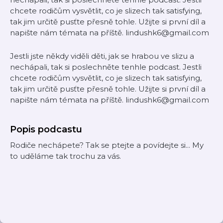
chcete rodičům vysvětlit, co je slizech tak satisfying,
tak jim určitě pusťte přesně tohle. Užijte si první díl a
napište nám témata na příště. lindushk6@gmail.com
Jestli jste někdy viděli děti, jak se hrabou ve slizu a
nechápali, tak si poslechněte tenhle podcast. Jestli
chcete rodičům vysvětlit, co je slizech tak satisfying,
tak jim určitě pusťte přesně tohle. Užijte si první díl a
napište nám témata na příště. lindushk6@gmail.com
Popis podcastu
Rodiče nechápete? Tak se ptejte a povídejte si... My
to uděláme tak trochu za vás.