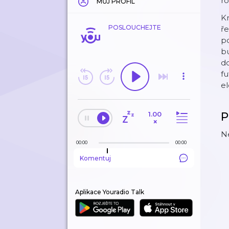
ro
MŮJ PROFIL
Kr
POSLOUCHEJTE
ře
po
bu
do
fu
el
1.00
P
×
N
00:00
00:00
Komentuj
Aplikace Youradio Talk