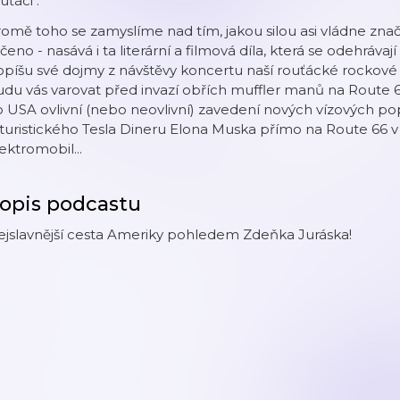
uťáci".
omě toho se zamyslíme nad tím, jakou silou asi vládne zna
čeno - nasává i ta literární a filmová díla, která se odehráva
píšu své dojmy z návštěvy koncertu naší rouťácké rockové 
du vás varovat před invazí obřích muffler manů na Route 66
 USA ovlivní (nebo neovlivní) zavedení nových vízových p
turistického Tesla Dineru Elona Muska přímo na Route 66 v 
ektromobil...
opis podcastu
ejslavnější cesta Ameriky pohledem Zdeňka Juráska!