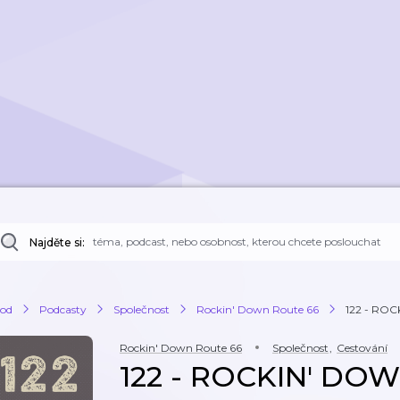
Najděte si:
od
Podcasty
Společnost
Rockin' Down Route 66
122 - ROC
Rockin' Down Route 66
Společnost
,
Cestování
122 - ROCKIN' DOW