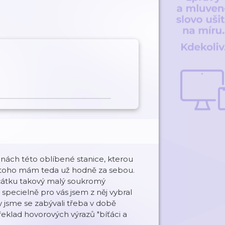
lnách této oblíbené stanice, kterou
 toho mám teda už hodně za sebou.
ačátku takový malý soukromý
specielně pro vás jsem z něj vybral
 jsme se zabývali třeba v době
klad hovorových výrazů "bíťáci a