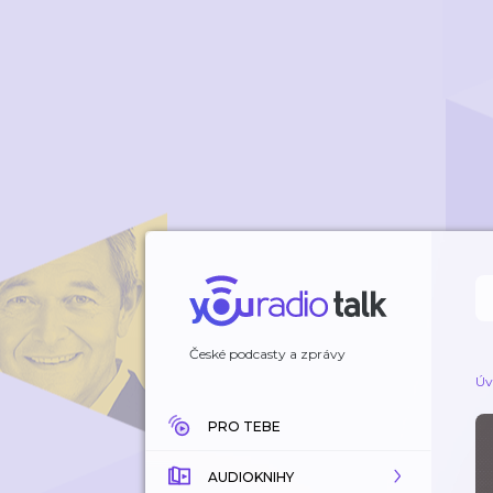
České podcasty a zprávy
Úv
PRO TEBE
AUDIOKNIHY