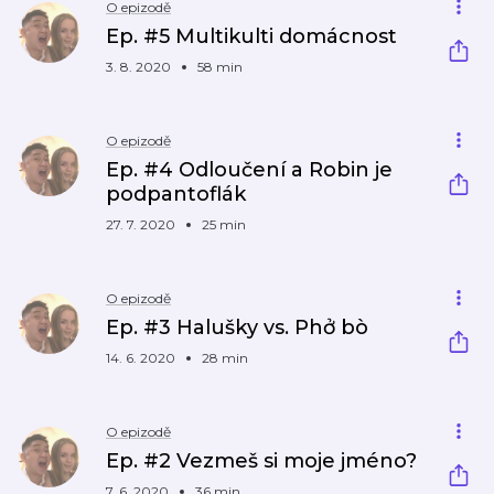
O epizodě
Ep. #5 Multikulti domácnost
3. 8. 2020
58 min
O epizodě
Ep. #4 Odloučení a Robin je
podpantoflák
27. 7. 2020
25 min
O epizodě
Ep. #3 Halušky vs. Phở bò
14. 6. 2020
28 min
O epizodě
Ep. #2 Vezmeš si moje jméno?
7. 6. 2020
36 min