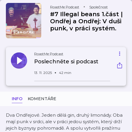
RoastMe Podcast
Společnost
#7 Illegal beans 1.část |
Ondřej a Ondřej: V duši
punk, v práci systém.
RoastMe Podcast
Poslechněte si podcast
13. 11. 2025
42 min
INFO
KOMENTÁŘE
Dva Ondřejové. Jeden dělá gin, druhý limonády. Oba
mají punk v srdci, ale v práci jedou systém, který drží
jejich byznysy pohromadě. A spolu vytvořili pražírnu