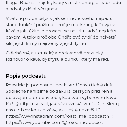
Illegal Beans. Projekt, který vznikl z energie, nadhledu
a odvahy dělat věci jinak.
V této epizodě uslyšíš, jak se z rebelského nápadu
stane funkční pražírna, proč je marketing klíčový i v
kávě a jak těžké je prosadit se na trhu, když nejdeš s
davem. A taky proč oba Ondřejové tvrdí, že největší
sílu jejich firmy mají ženy v jejich týmu.
Odlehčený, autentický a překvapivě praktický
rozhovor o kávě, byznysu a punku, který má řád.
Popis podcastu
RoastMe je podcast o lidech, kteří dávají kávě duši.
Společně nahlížíme do zákulisí českých pražíren a
objevujeme příběhy těch, kdo tvoří výběrovou kávu.
Každý díl je inspirací, jak káva vzniká, voní a žije. Sleduj
nás a objev kouzlo kávy, jak ji ještě neznáš. IG:
https://www.instagram.com/roast_me_podcast YT:
https://www.youtube.com/@roastmepodcast