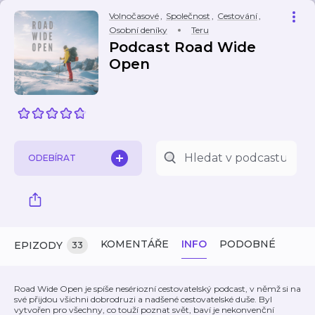
Volnočasové
,
Společnost
,
Cestování
,
Osobní deníky
Teru
Podcast Road Wide
Open
ODEBÍRAT
KOMENTÁŘE
INFO
PODOBNÉ
EPIZODY
33
Road Wide Open je spíše nesériozní cestovatelský podcast, v němž si na
své přijdou všichni dobrodruzi a nadšené cestovatelské duše. Byl
vytvořen pro všechny, co touží poznat svět, baví je nekonvenční