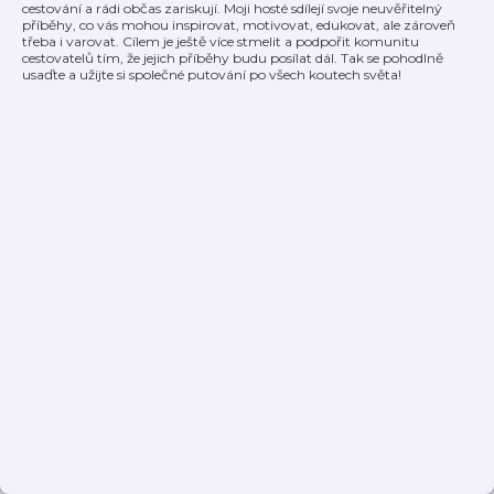
cestování a rádi občas zariskují. Moji hosté sdílejí svoje neuvěřitelný
příběhy, co vás mohou inspirovat, motivovat, edukovat, ale zároveň
třeba i varovat. Cílem je ještě více stmelit a podpořit komunitu
cestovatelů tím, že jejich příběhy budu posílat dál. Tak se pohodlně
usaďte a užijte si společné putování po všech koutech světa!