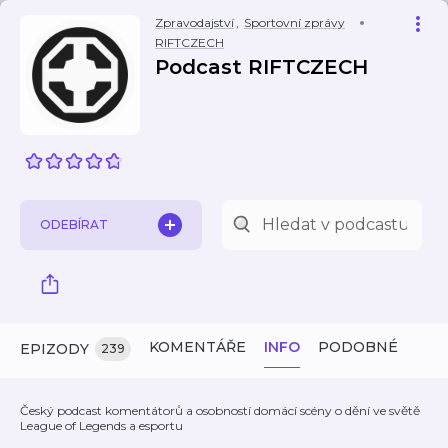
Zpravodajství
,
Sportovní zprávy
RIFTCZECH
Podcast RIFTCZECH
ODEBÍRAT
KOMENTÁŘE
INFO
PODOBNÉ
EPIZODY
239
Český podcast komentátorů a osobností domácí scény o dění ve světě
League of Legends a esportu