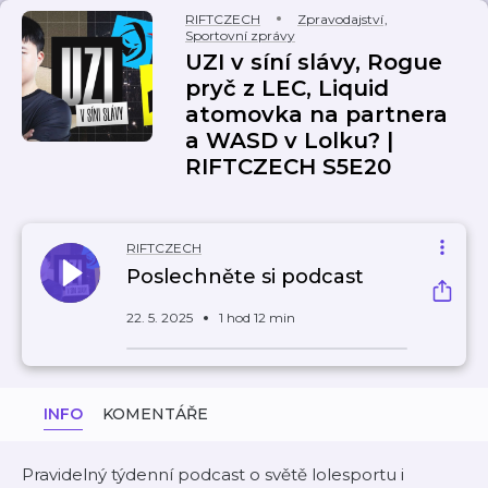
RIFTCZECH
Zpravodajství
,
Sportovní zprávy
UZI v síní slávy, Rogue
pryč z LEC, Liquid
atomovka na partnera
a WASD v Lolku? |
RIFTCZECH S5E20
RIFTCZECH
Poslechněte si podcast
22. 5. 2025
1 hod 12 min
INFO
KOMENTÁŘE
Pravidelný týdenní podcast o světě lolesportu i