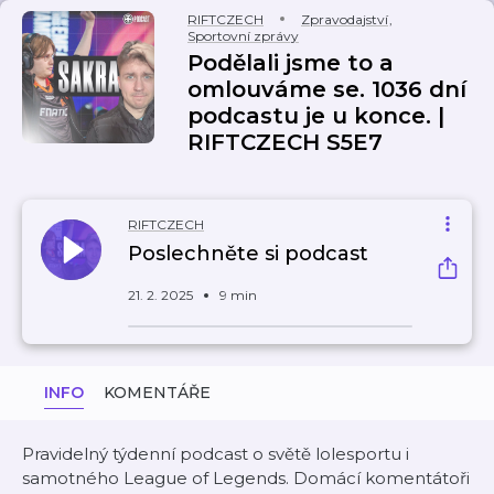
RIFTCZECH
Zpravodajství
,
Sportovní zprávy
Podělali jsme to a
omlouváme se. 1036 dní
podcastu je u konce. |
RIFTCZECH S5E7
RIFTCZECH
Poslechněte si podcast
21. 2. 2025
9 min
INFO
KOMENTÁŘE
Pravidelný týdenní podcast o světě lolesportu i
samotného League of Legends. Domácí komentátoři