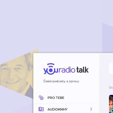
České podcasty a zprávy
Úv
PRO TEBE
AUDIOKNIHY