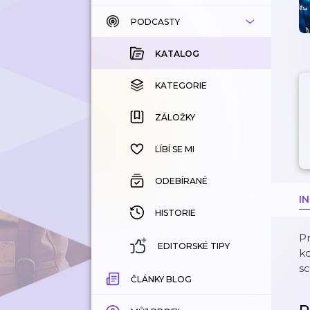
PODCASTY
KATALOG
KOUPENÉ
KATALOG
KATEGORIE
KATEGORIE
ZÁLOŽKY
ZÁLOŽKY
HISTORIE
LÍBÍ SE MI
ODEBÍRANÉ
I
HISTORIE
Pr
EDITORSKÉ TIPY
ko
s
ČLÁNKY BLOG