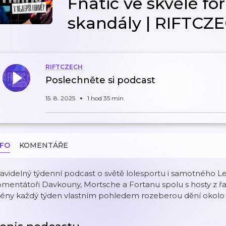
Fnatic ve skvělé fo
skandály | RIFTCZ
RIFTCZECH
Poslechněte si podcast
15. 8. 2025
1 hod 35 min
NFO
KOMENTÁŘE
avidelný týdenní podcast o světě lolesportu i samotného 
mentátoři Davkouny, Mortsche a Fortanu spolu s hosty z řa
cény každý týden vlastním pohledem rozeberou dění okolo 