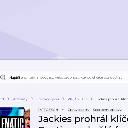
Najděte si:
od
Podcasty
Zpravodajství
RIFTCZECH
Jackies prohrál klíč
RIFTCZECH
Zpravodajství
,
Sportovní zprávy
Jackies prohrál kl