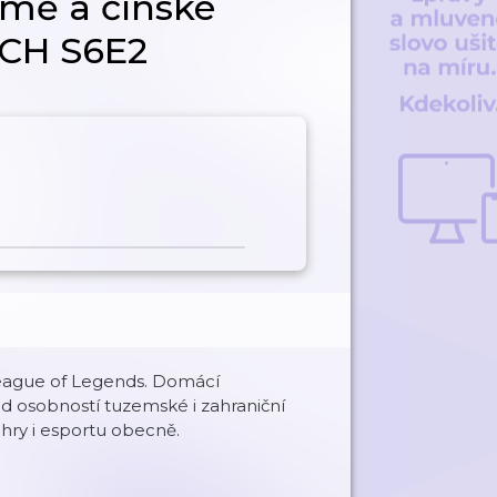
rmě a čínské
ECH S6E2
League of Legends. Domácí
d osobností tuzemské i zahraniční
hry i esportu obecně.