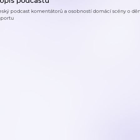
opis podcastu
eský podcast komentátorů a osobností domácí scény o dění
sportu