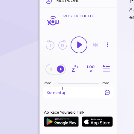
P
MŮJ PROFIL
Č
POSLOUCHEJTE
e
1.00
×
00:00
00:00
Komentuj
Aplikace Youradio Talk