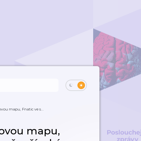
ovou mapu, Fnatic ve s...
íčovou mapu,