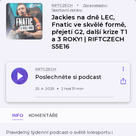
RIFTCZECH
Zpravodajství
,
Sportovní zprávy
Jackies na dně LEC,
Fnatic ve skvělé formě,
přejetí G2, další krize T1
a 3 ROKY! | RIFTCZECH
S5E16
RIFTCZECH
Poslechněte si podcast
25. 4. 2025
2 hod 31 min
INFO
KOMENTÁŘE
Pravidelný týdenní podcast o světě lolesportu i