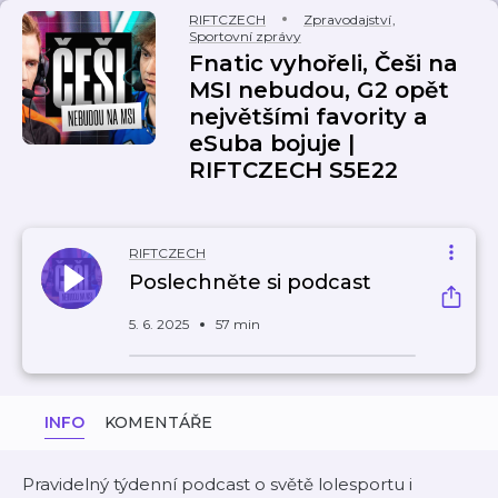
RIFTCZECH
Zpravodajství
,
Sportovní zprávy
Fnatic vyhořeli, Češi na
MSI nebudou, G2 opět
největšími favority a
eSuba bojuje |
RIFTCZECH S5E22
RIFTCZECH
Poslechněte si podcast
5. 6. 2025
57 min
INFO
KOMENTÁŘE
Pravidelný týdenní podcast o světě lolesportu i