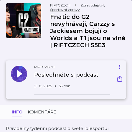
RIFTCZECH
Zpravodajství
,
Sportovní zprávy
Fnatic do G2
nevyhrávají, Carzzy s
Jackiesem bojují o
Worlds a T1 jsou na vlně
| RIFTCZECH S5E3
RIFTCZECH
Poslechněte si podcast
21. 8. 2025
55 min
INFO
KOMENTÁŘE
Pravidelný týdenní podcast o světě lolesportu i